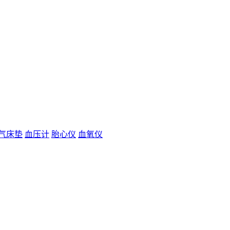
气床垫
血压计
胎心仪
血氧仪