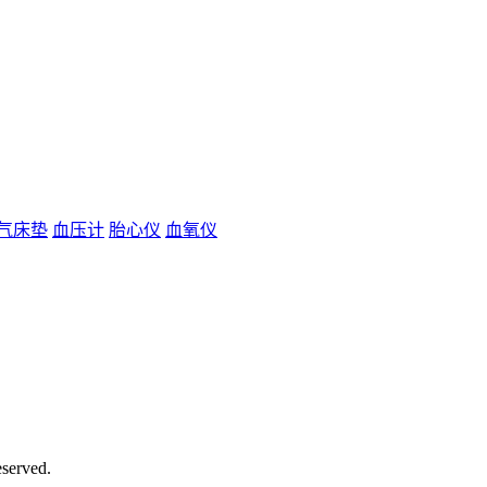
气床垫
血压计
胎心仪
血氧仪
eserved.